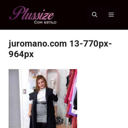
Pular
para
Menu
o
conteúdo
juromano.com 13-770px-
964px