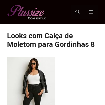
Pular
para
Menu
o
conteúdo
Looks com Calça de
Moletom para Gordinhas 8