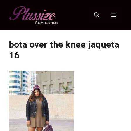
Pular
para
Menu
o
conteúdo
bota over the knee jaqueta
16