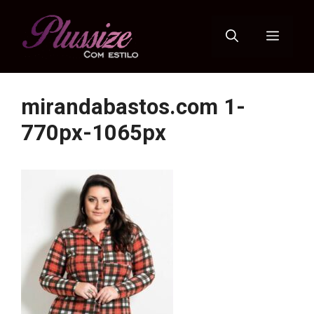
Pular
para
Menu
o
conteúdo
mirandabastos.com 1-
770px-1065px