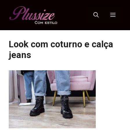
Pular
para
Menu
o
conteúdo
Look com coturno e calça
jeans