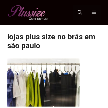
Pular
para
Menu
o
conteúdo
lojas plus size no brás em
são paulo