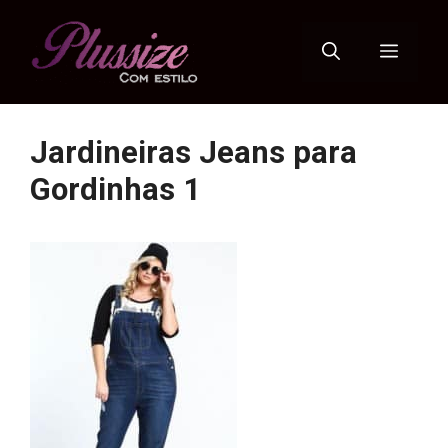
Pular
para
Menu
o
conteúdo
Jardineiras Jeans para
Gordinhas 1