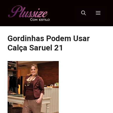
Pular
para
Menu
o
conteúdo
Gordinhas Podem Usar
Calça Saruel 21