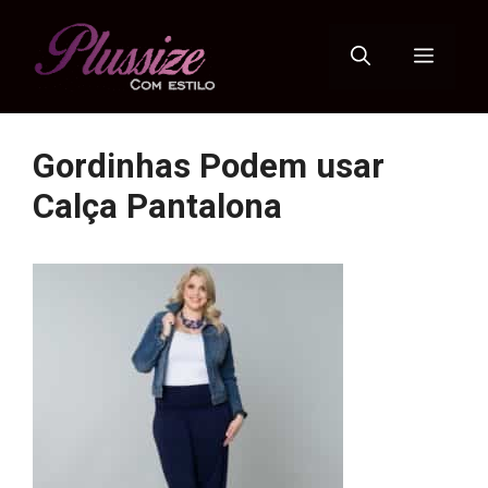
Pular
para
Menu
o
conteúdo
Gordinhas Podem usar
Calça Pantalona