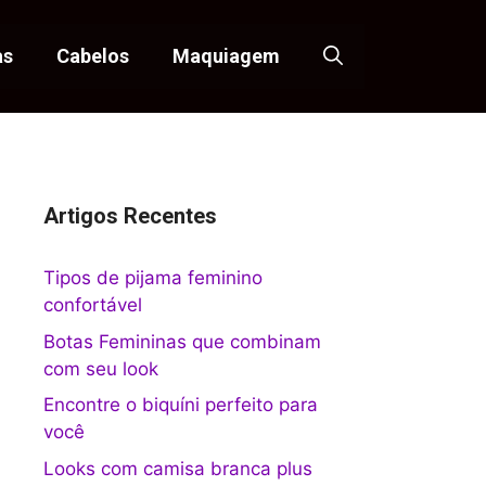
as
Cabelos
Maquiagem
Artigos Recentes
Tipos de pijama feminino
confortável
Botas Femininas que combinam
com seu look
Encontre o biquíni perfeito para
você
Looks com camisa branca plus