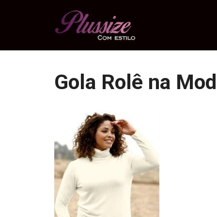
Pular
para
o
conteúdo
Gola Rolê na Mod