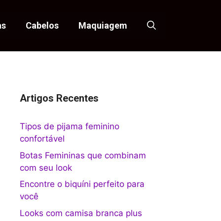
as
Cabelos
Maquiagem
Artigos Recentes
Tipos de pijama feminino
confortável
Botas Femininas que combinam
com seu look
Encontre o biquíni perfeito para
você
Looks com camisa branca plus