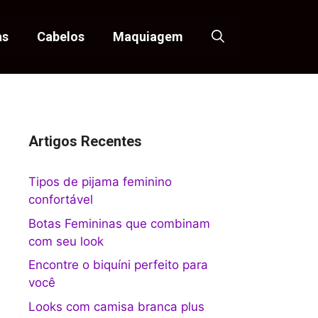
as
Cabelos
Maquiagem
Artigos Recentes
Tipos de pijama feminino
confortável
Botas Femininas que combinam
com seu look
Encontre o biquíni perfeito para
você
Looks com camisa branca plus