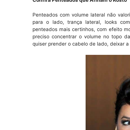
Confira Penteados que Afinam o Rosto
Penteados com volume lateral não valor
para o lado, trança lateral, looks c
penteados mais certinhos, com efeito mo
preciso concentrar o volume no topo d
quiser prender o cabelo de lado, deixar a 