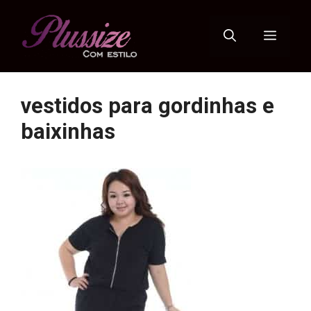
Pular
para
Menu
o
conteúdo
vestidos para gordinhas e
baixinhas