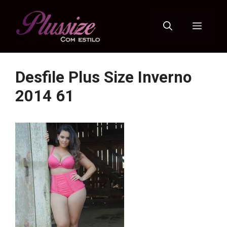
Pular
para
Menu
o
conteúdo
Desfile Plus Size Inverno
2014 61