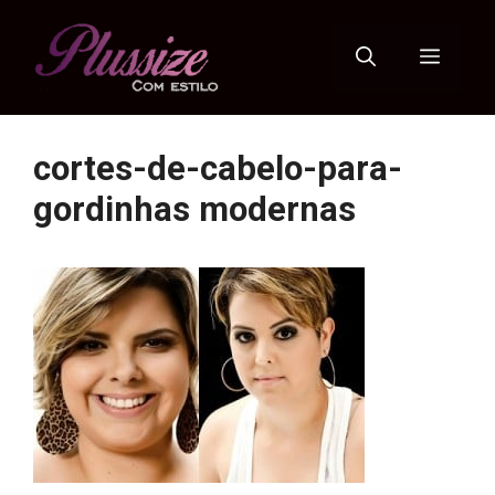
Pular
para
Menu
o
conteúdo
cortes-de-cabelo-para-
gordinhas modernas