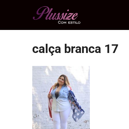
Pular
para
o
conteúdo
calça branca 17