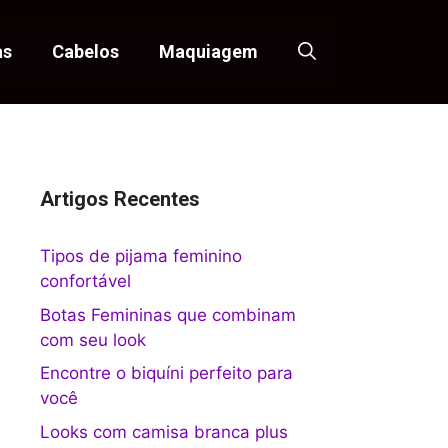
as
Cabelos
Maquiagem
Artigos Recentes
Tipos de pijama feminino
confortável
Botas Femininas que combinam
com seu look
Encontre o biquíni perfeito para
você
Looks com camisa branca plus