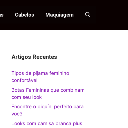
as
Cabelos
Maquiagem
Artigos Recentes
Tipos de pijama feminino
confortável
Botas Femininas que combinam
com seu look
Encontre o biquíni perfeito para
você
Looks com camisa branca plus