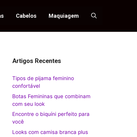
as
Cabelos
Maquiagem
Artigos Recentes
Tipos de pijama feminino
confortável
Botas Femininas que combinam
com seu look
Encontre o biquíni perfeito para
você
Looks com camisa branca plus