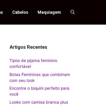
as
Cabelos
Maquiagem
Artigos Recentes
Tipos de pijama feminino
confortável
Botas Femininas que combinam
com seu look
Encontre o biquíni perfeito para
você
Looks com camisa branca plus