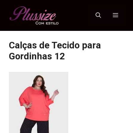
Pular
para
Menu
o
conteúdo
Calças de Tecido para
Gordinhas 12