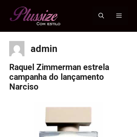
Pular
para
Menu
o
conteúdo
admin
Raquel Zimmerman estrela
campanha do lançamento
Narciso