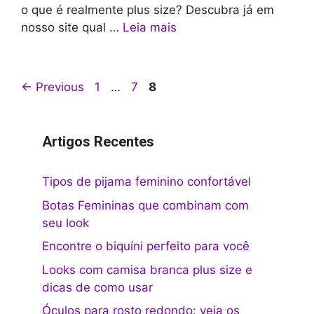
o que é realmente plus size? Descubra já em
nosso site qual …
Leia mais
Page
Page
Page
←
Previous
1
…
7
8
Artigos Recentes
Tipos de pijama feminino confortável
Botas Femininas que combinam com
seu look
Encontre o biquíni perfeito para você
Looks com camisa branca plus size e
dicas de como usar
Óculos para rosto redondo: veja os