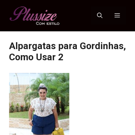
Pular
para
Menu
o
conteúdo
Alpargatas para Gordinhas,
Como Usar 2