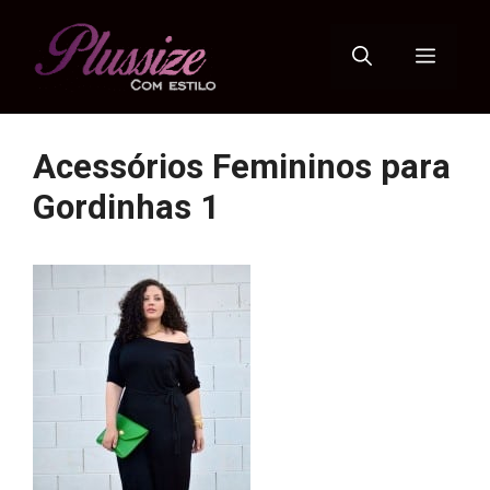
Pular
para
Menu
o
conteúdo
Acessórios Femininos para
Gordinhas 1