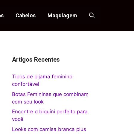
as
Cabelos
Maquiagem
Artigos Recentes
Tipos de pijama feminino
confortável
Botas Femininas que combinam
com seu look
Encontre o biquíni perfeito para
você
Looks com camisa branca plus