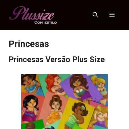
Pular
para
Menu
o
conteúdo
Princesas
Princesas Versão Plus Size