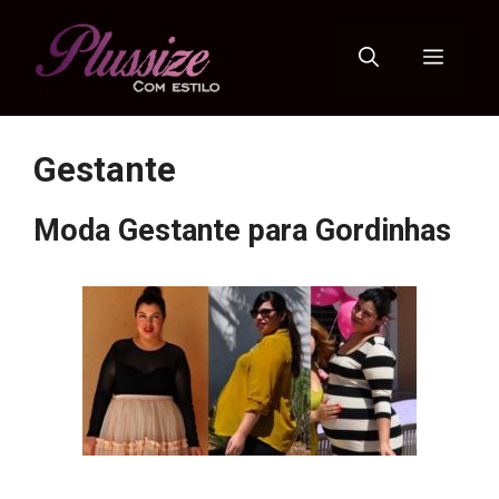
Pular
para
Menu
o
conteúdo
Gestante
Moda Gestante para Gordinhas