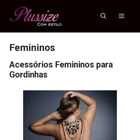
Pular
para
Menu
o
conteúdo
Femininos
Acessórios Femininos para
Gordinhas