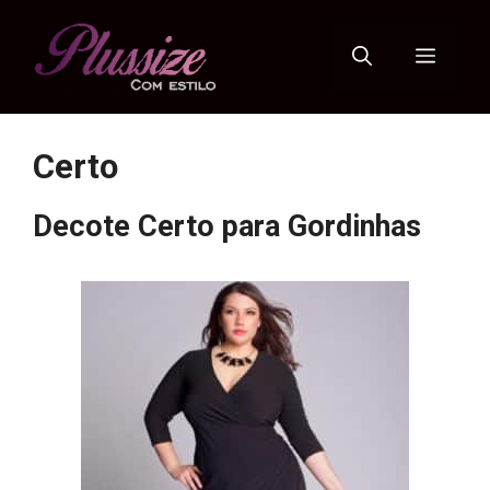
Pular
para
Menu
o
conteúdo
Certo
Decote Certo para Gordinhas