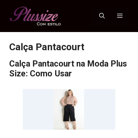
Pular
para
Menu
o
conteúdo
Calça Pantacourt
Calça Pantacourt na Moda Plus
Size: Como Usar