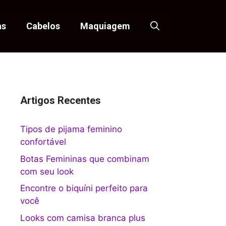
as
Cabelos
Maquiagem
Artigos Recentes
Tipos de pijama feminino
confortável
Botas Femininas que combinam
com seu look
Encontre o biquíni perfeito para
você
Looks com camisa branca plus