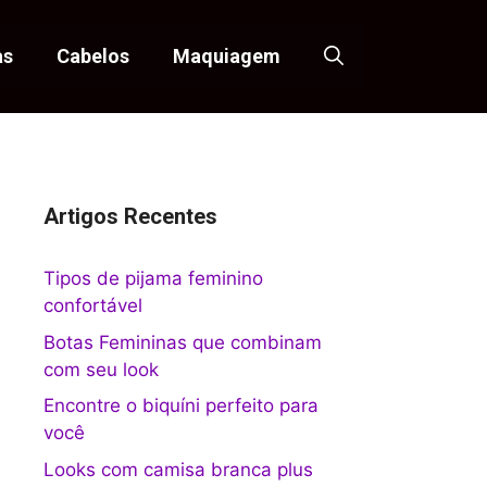
as
Cabelos
Maquiagem
Artigos Recentes
Tipos de pijama feminino
confortável
Botas Femininas que combinam
com seu look
Encontre o biquíni perfeito para
você
Looks com camisa branca plus