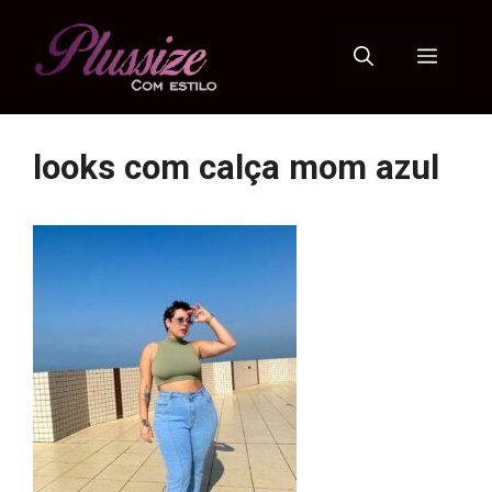
Pular
para
Menu
o
conteúdo
looks com calça mom azul