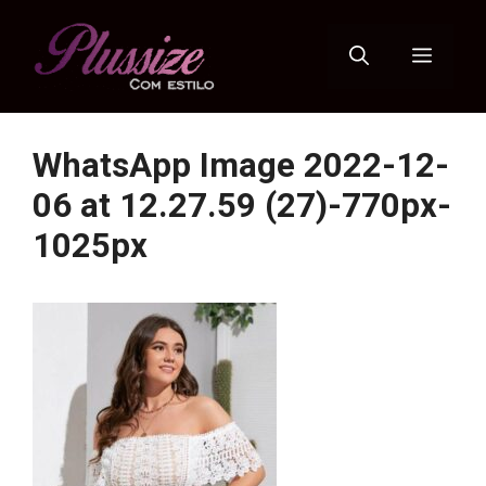
Pular
para
Menu
o
conteúdo
WhatsApp Image 2022-12-
06 at 12.27.59 (27)-770px-
1025px