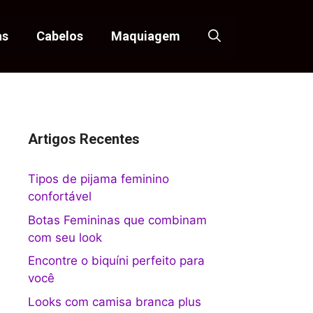
as
Cabelos
Maquiagem
Artigos Recentes
Tipos de pijama feminino
confortável
Botas Femininas que combinam
com seu look
Encontre o biquíni perfeito para
você
Looks com camisa branca plus