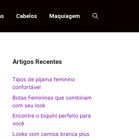
as
Cabelos
Maquiagem
Artigos Recentes
Tipos de pijama feminino
confortável
Botas Femininas que combinam
com seu look
Encontre o biquíni perfeito para
você
Looks com camisa branca plus