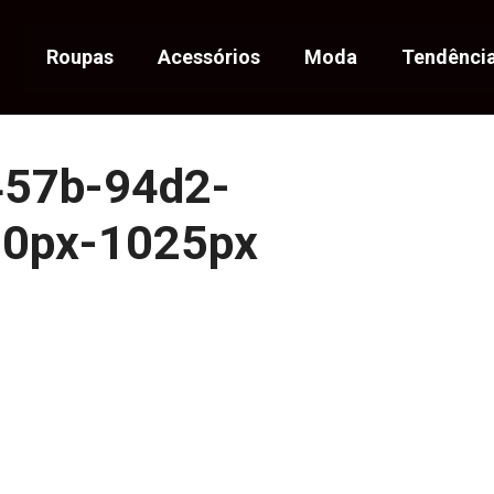
Roupas
Acessórios
Moda
Tendênci
457b-94d2-
70px-1025px