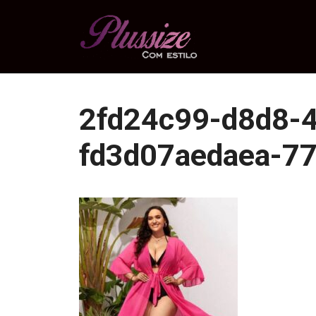
Pular
para
o
conteúdo
2fd24c99-d8d8-
fd3d07aedaea-7